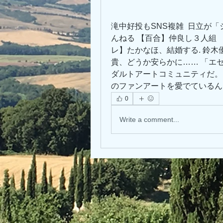
滝中好投もSNS複雑  日立が「
んねる 【百合】仲良し３人組　
レ】たかなほ、結婚する. 鈴木
貴、どうか安らかに…… 「エセ
ダルトアートコミュニティだ。He
のファンアートを愛でているんだ
0
Write a comment...