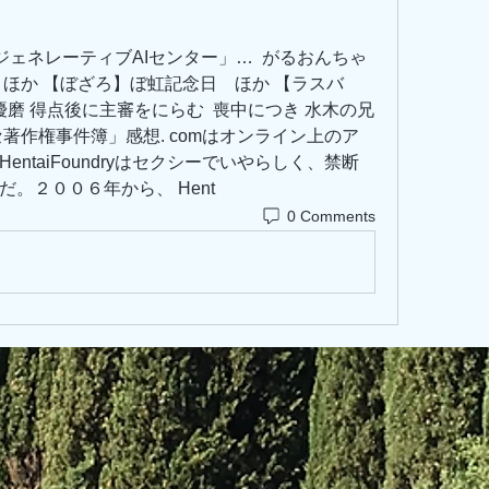
ジェネレーティブAIセンター」…  がるおんちゃ
ほか 【ぼざろ】ぼ虹記念日　ほか 【ラスバ
優磨 得点後に主審をにらむ  喪中につき 水木の兄
著作権事件簿」感想. comはオンライン上のア
ntaiFoundryはセクシーでいやらしく、禁断
。２００６年から、 Hent
0 Comments