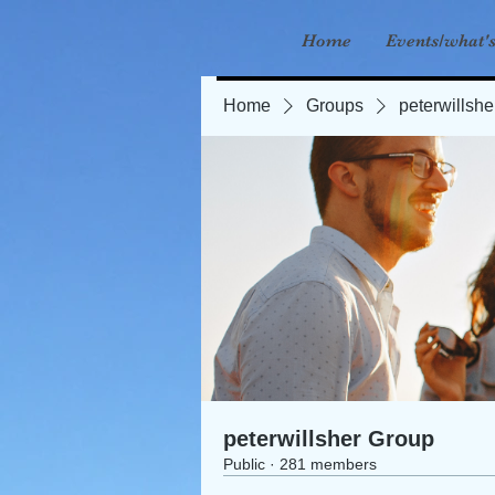
Home
Events/what'
Home
Groups
peterwillsh
peterwillsher Group
Public
·
281 members