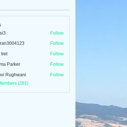
s
si3
Follow
tran3004123
Follow
3004123
 tret
Follow
ma Parker
Follow
vi Rughwani
Follow
Members (281)