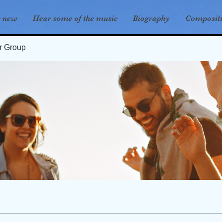
s new
Hear some of the music
Biography
Composit
er Group