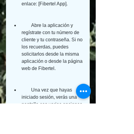
enlace: [Fibertel App].
        Abre la aplicación y 
regístrate con tu número de 
cliente y tu contraseña. Si no 
los recuerdas, puedes 
solicitarlos desde la misma 
aplicación o desde la página 
web de Fibertel.
        Una vez que hayas 
iniciado sesión, verás una 
pantalla con varias opciones. 
Selecciona la opción Mi Wifi 
para acceder a la 
configuración de tu modem 
wifi Cisco Fibertel.