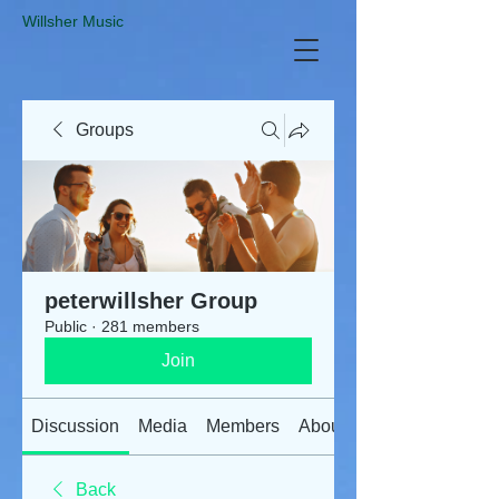
​Willsher Music
Groups
peterwillsher Group
Public
·
281 members
Join
Discussion
Media
Members
About
Back