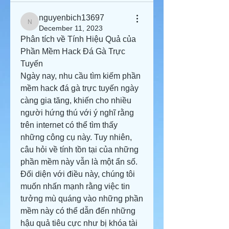
nguyenbich13697
nguyenbich13697
December 11, 2023
Phân tích về Tính Hiệu Quả của 
Phần Mềm Hack Đá Gà Trực 
Tuyến
Ngày nay, nhu cầu tìm kiếm phần 
mềm hack đá gà trực tuyến ngày 
càng gia tăng, khiến cho nhiều 
người hứng thú với ý nghĩ rằng 
trên internet có thể tìm thấy 
những công cụ này. Tuy nhiên, 
câu hỏi về tính tồn tại của những 
phần mềm này vẫn là một ẩn số. 
Đối diện với điều này, chúng tôi 
muốn nhấn mạnh rằng việc tin 
tưởng mù quáng vào những phần 
mềm này có thể dẫn đến những 
hậu quả tiêu cực như bị khóa tài 