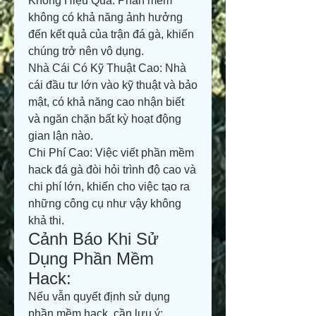
Không Hiệu Quả: Phần mềm 
không có khả năng ảnh hưởng 
đến kết quả của trận đá gà, khiến 
chúng trở nên vô dụng.
Nhà Cái Có Kỹ Thuật Cao: Nhà 
cái đầu tư lớn vào kỹ thuật và bảo 
mật, có khả năng cao nhận biết 
và ngăn chặn bất kỳ hoạt động 
gian lận nào.
Chi Phí Cao: Việc viết phần mềm 
hack đá gà đòi hỏi trình độ cao và 
chi phí lớn, khiến cho việc tạo ra 
những công cụ như vậy không 
khả thi.
Cảnh Báo Khi Sử 
Dụng Phần Mềm 
Hack:
Nếu vẫn quyết định sử dụng 
phần mềm hack, cần lưu ý: