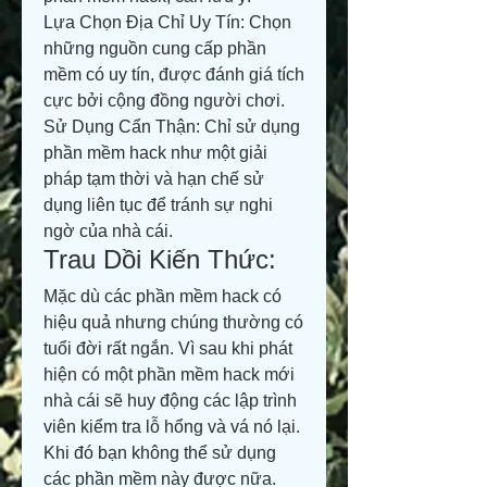
Lựa Chọn Địa Chỉ Uy Tín: Chọn 
những nguồn cung cấp phần 
mềm có uy tín, được đánh giá tích 
cực bởi cộng đồng người chơi.
Sử Dụng Cẩn Thận: Chỉ sử dụng 
phần mềm hack như một giải 
pháp tạm thời và hạn chế sử 
dụng liên tục để tránh sự nghi 
ngờ của nhà cái.
Trau Dồi Kiến Thức:
Mặc dù các phần mềm hack có 
hiệu quả nhưng chúng thường có 
tuổi đời rất ngắn. Vì sau khi phát 
hiện có một phần mềm hack mới 
nhà cái sẽ huy động các lập trình 
viên kiểm tra lỗ hổng và vá nó lại. 
Khi đó bạn không thể sử dụng 
các phần mềm này được nữa.