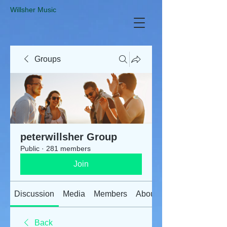
​Willsher Music
Groups
peterwillsher Group
Public
·
281 members
Join
Discussion
Media
Members
About
Back