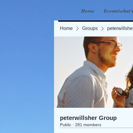
Home
Events/what'
Home
Groups
peterwillsh
peterwillsher Group
Public
·
281 members