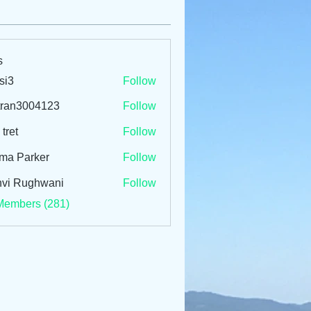
s
si3
Follow
tran3004123
Follow
3004123
 tret
Follow
ma Parker
Follow
vi Rughwani
Follow
Members (281)