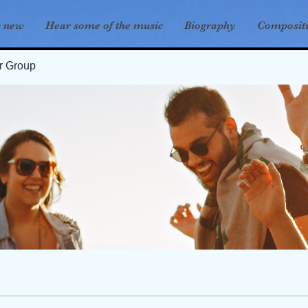
s new
Hear some of the music
Biography
Composit
er Group