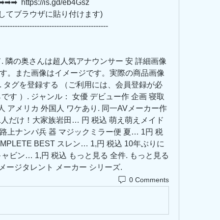
 https://is.gd/eb4Gsz   
         (リンクをコピーしてブラウザに貼り付けます)
--------------------------------------------
. 隣の奥さんは超人気アナウンサー 安 詳細画像 
す。また画像はイメージです。実際の商品画像
. タグを登録する （ご利用には、会員登録が必
す ）. ジャンル： 女優 デビュー作 企画 寝取
人 アメリカ 外国人 ワケあり. 同一AVメーカー作
1人だけ！大家族岩田… 円 税込 萌え萌えメイド
ラ路上ナンパ兵 器 マジックミラー便 夏… 1円 税
PLETE BEST スレン… 1,円 税込 10年ぶりに
ン… 1,円 税込 もっと見る 全件. もっと見る 
イメージタレント メーカー シリーズ.
0 Comments