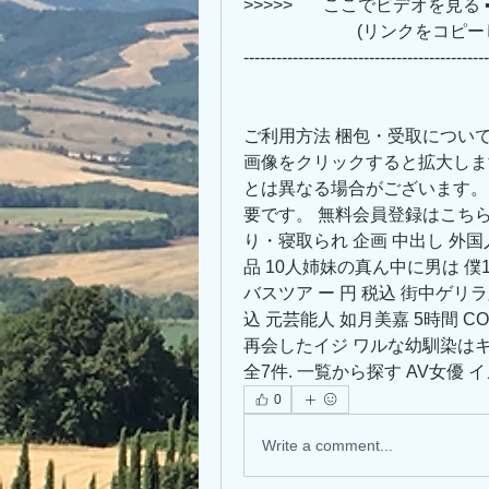
>>>>>       ここでビデオを見る ➡➡➡ 
                 
---------------------------------------------
ご利用方法 梱包・受取について
画像をクリックすると拡大しま
とは異なる場合がございます。
要です。 無料会員登録はこちらで
り・寝取られ 企画 中出し 外国
品 10人姉妹の真ん中に男は 僕
バスツア ー 円 税込 街中ゲリ
込 元芸能人 如月美嘉 5時間 COM
再会したイジ ワルな幼馴染はキャビ
全7件. 一覧から探す AV女優 
0
Write a comment...