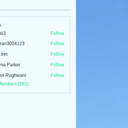
s
si3
Follow
tran3004123
Follow
3004123
 tret
Follow
ma Parker
Follow
vi Rughwani
Follow
Members (281)