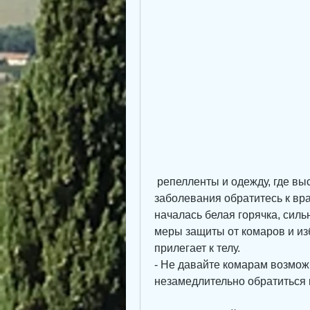
 репелленты и одежду, где высок риск заражения. При первых признаках 
заболевания обратитесь к врачу
началась белая горячка, сил
меры защиты от комаров и изб
прилегает к телу.
- Не давайте комарам возможн
незамедлительно обратиться 