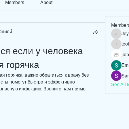
Members
About
Member
ацией
Jey
Jeysi3
teo
teotran
я если у человека 
jiop
я горячка
Em
я горячка, важно обратиться к врачу без 
San
сты помогут быстро и эффективно 
See All 
 опасную инфекцию. Звоните нам прямо 