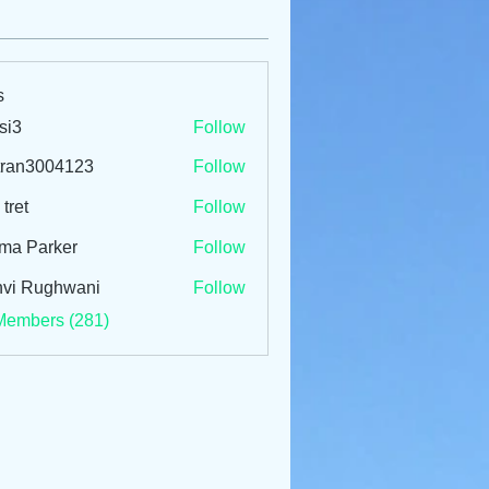
s
si3
Follow
tran3004123
Follow
3004123
 tret
Follow
ma Parker
Follow
vi Rughwani
Follow
Members (281)