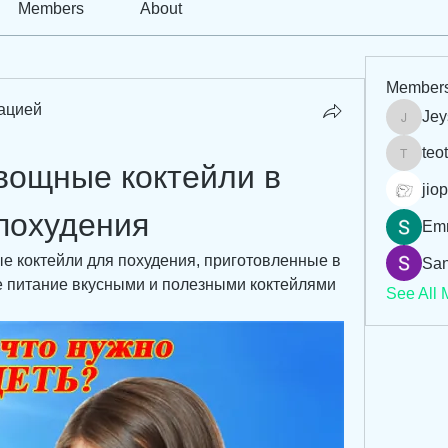
Members
About
Member
ацией
Jey
Jeysi3
teo
teotran
вощные коктейли в 
jiop
похудения
Em
 коктейли для похудения, приготовленные в 
San
е питание вкусными и полезными коктейлями 
See All 