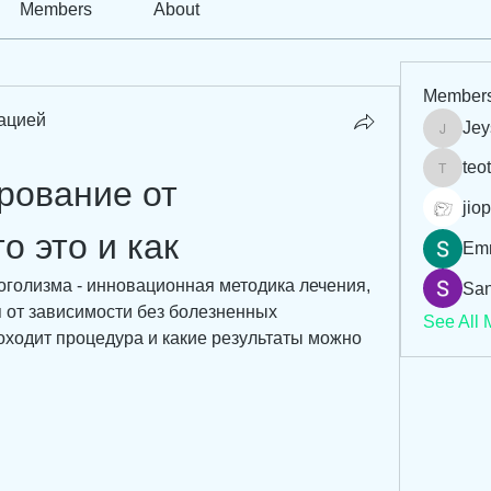
Members
About
Member
ацией
Jey
Jeysi3
teo
teotran
рование от 
jiop
о это и как
Em
оголизма - инновационная методика лечения, 
San
 от зависимости без болезненных 
See All 
оходит процедура и какие результаты можно 