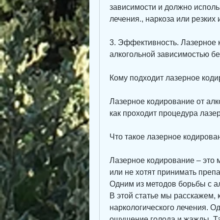
зависимости и должно использ
лечения., наркоза или резких
3. Эффективность. Лазерное 
алкогольной зависимостью бе
Кому подходит лазерное код
Лазерное кодирование от алко
как проходит процедура лазе
Что такое лазерное кодирова
Лазерное кодирование – это м
или не хотят принимать препа
Одним из методов борьбы с а
В этой статье мы расскажем, к
наркологического лечения. Од
ощущение голода и жажды. Та