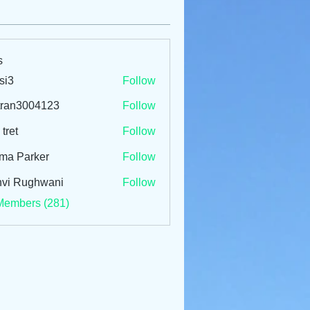
s
si3
Follow
tran3004123
Follow
3004123
 tret
Follow
ma Parker
Follow
vi Rughwani
Follow
Members (281)