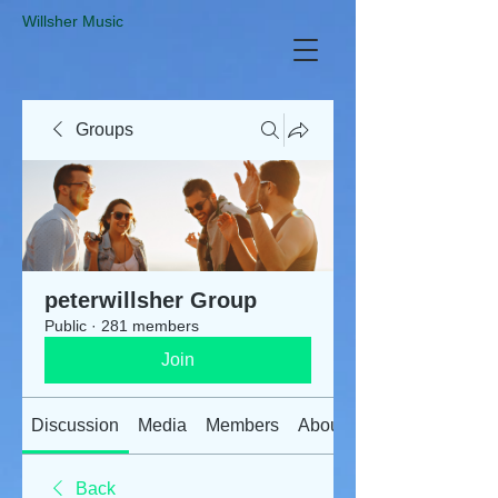
​Willsher Music
Groups
peterwillsher Group
Public
·
281 members
Join
Discussion
Media
Members
About
Back