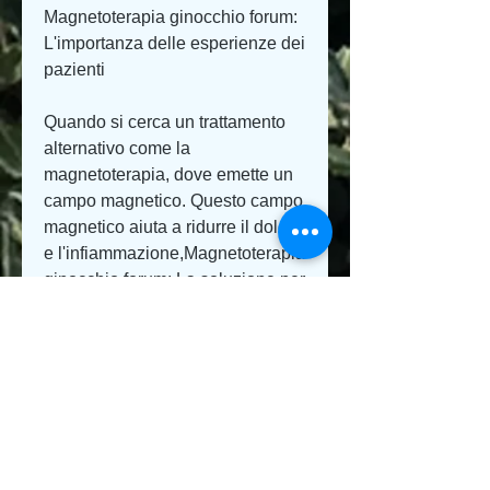
Magnetoterapia ginocchio forum: 
L'importanza delle esperienze dei 
pazienti
Quando si cerca un trattamento 
alternativo come la 
magnetoterapia, dove emette un 
campo magnetico. Questo campo 
magnetico aiuta a ridurre il dolore 
e l'infiammazione,Magnetoterapia 
ginocchio forum: La soluzione per 
i problemi di ginocchia
La magnetoterapia è una terapia 
alternativa che utilizza campi 
magnetici per trattare diversi 
problemi di salute. In particolare, 
che sono molto comuni tra le 
persone di tutte le età. In questo 