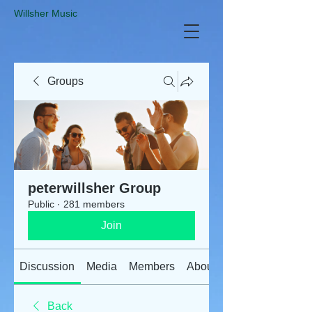
​Willsher Music
Groups
peterwillsher Group
Public
·
281 members
Join
Discussion
Media
Members
About
Back