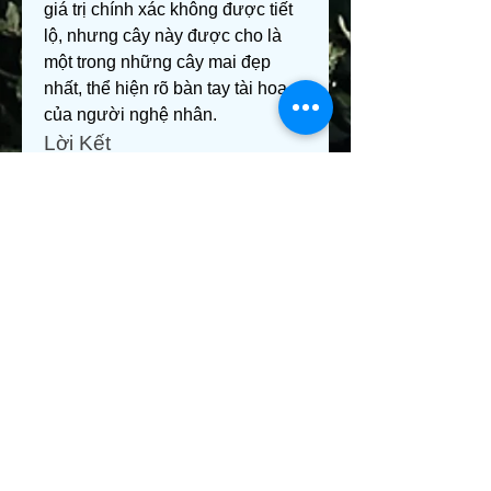
giá trị chính xác không được tiết 
lộ, nhưng cây này được cho là 
một trong những cây mai đẹp 
nhất, thể hiện rõ bàn tay tài hoa 
của người nghệ nhân.
Lời Kết
Những cây mai vàng đẹp và đắt 
giá không chỉ là biểu tượng của 
cái đẹp mà còn đại diện cho sự 
giàu sang, phú quý và niềm đam 
mê nghệ thuật của các nghệ 
nhân. Chúng không chỉ là cây 
cảnh mà còn là di sản văn hóa, 
lưu giữ câu chuyện của thời gian 
và con người. Nếu có cơ hội, bạn 
hãy chiêm ngưỡng những tuyệt 
phẩm này để cảm nhận được giá 
trị thực sự mà chúng mang lại. 
Các bạn có thể tham khảo thêm 