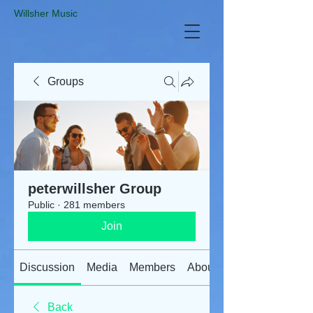
​Willsher Music
Groups
peterwillsher Group
Public
·
281 members
Join
Discussion
Media
Members
About
Back