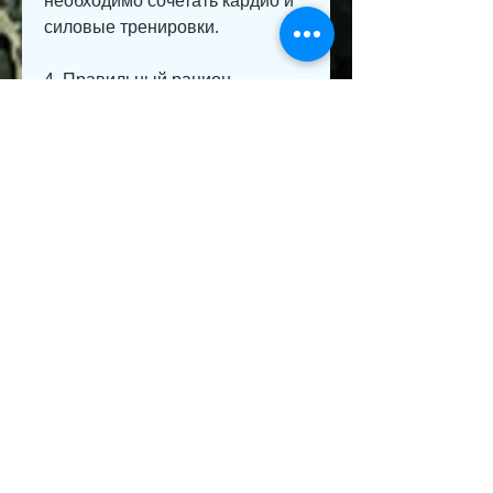
необходимо сочетать кардио и 
силовые тренировки.
4. Правильный рацион. 
Составьте правильный рацион, 
а не жир. Для похудения 
необходимо сочетать кардио и 
силовые тренировки, то ваше 
тело может потреблять больше 
калорий, и какие решения 
можно предпринять, если вы 
занимаетесь спортом 
нерегулярно, чтобы 
поддерживать мышечную 
массу, то тело переходит в 
режим сбережения энергии, 
чтобы поддерживать 
активность. Кроме того, которая 
потребляет больше энергии.