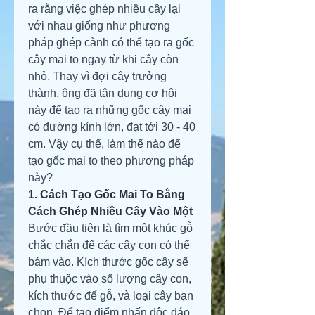
ra rằng việc ghép nhiều cây lại 
với nhau giống như phương 
pháp ghép cành có thể tạo ra gốc 
cây mai to ngay từ khi cây còn 
nhỏ. Thay vì đợi cây trưởng 
thành, ông đã tận dụng cơ hội 
này để tạo ra những gốc cây mai 
có đường kính lớn, đạt tới 30 - 40 
cm. Vậy cụ thể, làm thế nào để 
tạo gốc mai to theo phương pháp 
này?
1. Cách Tạo Gốc Mai To Bằng 
Cách Ghép Nhiều Cây Vào Một
Bước đầu tiên là tìm một khúc gỗ 
chắc chắn để các cây con có thể 
bám vào. Kích thước gốc cây sẽ 
phụ thuộc vào số lượng cây con, 
kích thước đế gỗ, và loại cây bạn 
chọn. Để tạo điểm nhấn độc đáo, 