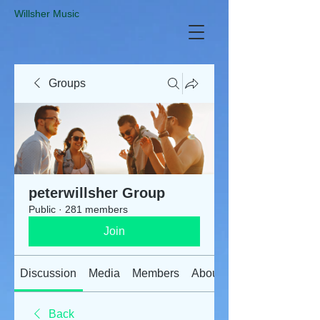
​Willsher Music
Groups
peterwillsher Group
Public
·
281 members
Join
Discussion
Media
Members
About
Back