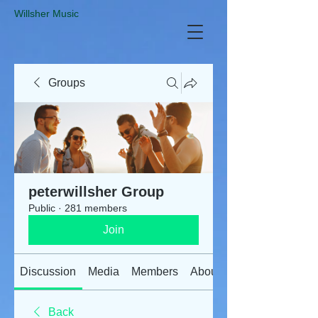
​Willsher Music
Groups
peterwillsher Group
Public
·
281 members
Join
Discussion
Media
Members
About
Back