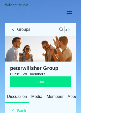
​Willsher Music
Groups
peterwillsher Group
Public
·
281 members
Join
Discussion
Media
Members
About
Back