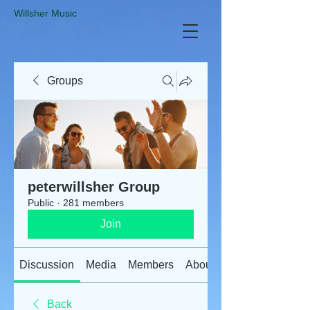
​Willsher Music
Groups
peterwillsher Group
Public
·
281 members
Join
Discussion
Media
Members
About
Back