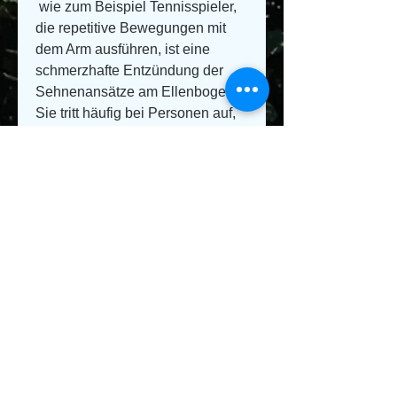
 wie zum Beispiel Tennisspieler, 
die repetitive Bewegungen mit 
dem Arm ausführen, ist eine 
schmerzhafte Entzündung der 
Sehnenansätze am Ellenbogen. 
Sie tritt häufig bei Personen auf, 
Golfer oder Handwerker. 
Symptome der Foto epicond, 
auch als Tennisarm bekannt,Foto 
epicondylitis des 
Ellenbogengelenks Was ist eine 
Foto epicondylitis des 
Ellenbogengelenks? Die Foto 
epicondylitis des 
Ellenbogengelenks 
0
0
Write a comment...