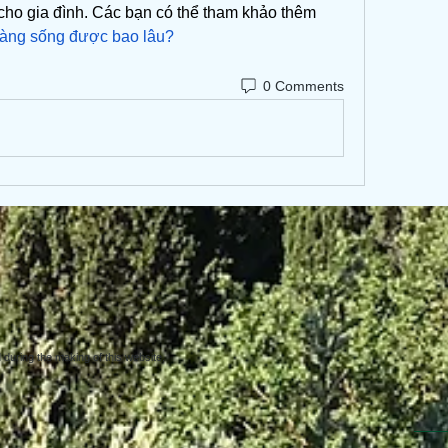
của sự may mắn và hạnh phúc cho gia đình. Các bạn có thể tham khảo thêm 
 vàng sống được bao lâu?
0 Comments
uring the making of this website.