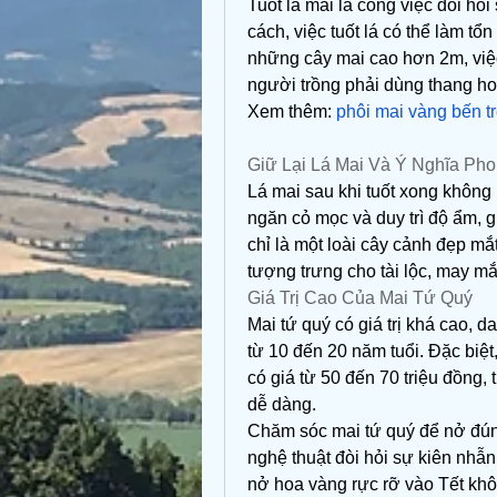
Tuốt lá mai là công việc đòi hỏi
cách, việc tuốt lá có thể làm tổ
những cây mai cao hơn 2m, việc 
người trồng phải dùng thang ho
Xem thêm: 
phôi mai vàng bến t
Giữ Lại Lá Mai Và Ý Nghĩa Ph
Lá mai sau khi tuốt xong không 
ngăn cỏ mọc và duy trì độ ẩm, g
chỉ là một loài cây cảnh đẹp mắ
tượng trưng cho tài lộc, may m
Giá Trị Cao Của Mai Tứ Quý
Mai tứ quý có giá trị khá cao, d
từ 10 đến 20 năm tuổi. Đặc biệt
có giá từ 50 đến 70 triệu đồng,
dễ dàng.
Chăm sóc mai tứ quý để nở đúng
nghệ thuật đòi hỏi sự kiên nhẫ
nở hoa vàng rực rỡ vào Tết khô