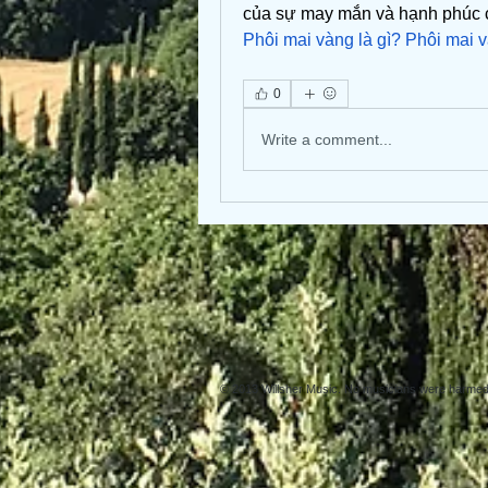
Phôi mai vàng là gì? Phôi mai
0
Write a comment...
© 2013 Willsher Music. No musicians were harmed d