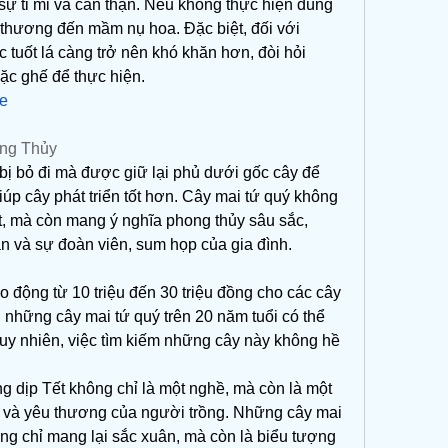
 sự tỉ mỉ và cẩn thận. Nếu không thực hiện đúng 
n thương đến mầm nụ hoa. Đặc biệt, đối với 
tuốt lá càng trở nên khó khăn hơn, đòi hỏi 
ặc ghế để thực hiện.
re
ong Thủy
bị bỏ đi mà được giữ lại phủ dưới gốc cây để 
iúp cây phát triển tốt hơn. Cây mai tứ quý không 
t, mà còn mang ý nghĩa phong thủy sâu sắc, 
ắn và sự đoàn viên, sum họp của gia đình.
ao động từ 10 triệu đến 30 triệu đồng cho các cây 
, những cây mai tứ quý trên 20 năm tuổi có thể 
 tuy nhiên, việc tìm kiếm những cây này không hề 
 dịp Tết không chỉ là một nghề, mà còn là một 
n và yêu thương của người trồng. Những cây mai 
ng chỉ mang lại sắc xuân, mà còn là biểu tượng 