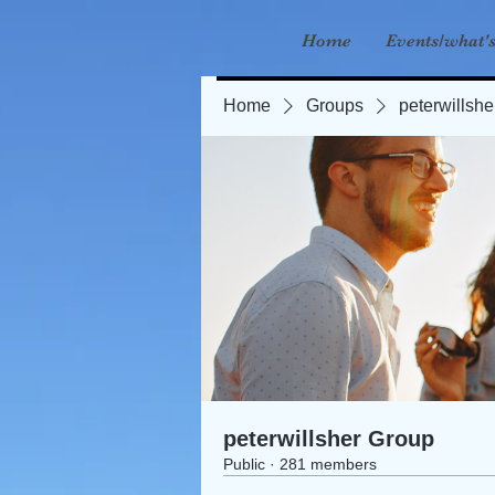
Home
Events/what'
Home
Groups
peterwillsh
peterwillsher Group
Public
·
281 members