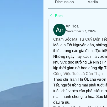
Discussion
Media
Back
An Hoai
November 27, 2024
Chăm Sóc Mai Tứ Quý Đón Tết 
Mỗi dịp Tết Nguyên đán, những 
thiếu trong các gia đình, đặc bi
Những ngày này, các nhà vườn t
khu vực dọc đường Lê Nin (TP. V
kịp thời gian nở hoa đúng dịp T
Công Việc Tuốt Lá Cẩn Thận
Theo chị Trần Thị Út, chủ vườn
Tết, người trồng mai phải tuốt 
tuốt, chủ vườn cần phải siết nư
mai nhanh chóng ra hoa. Sau khi 
đầu ra nụ.