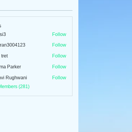
s
si3
Follow
tran3004123
Follow
3004123
 tret
Follow
ma Parker
Follow
vi Rughwani
Follow
Members (281)