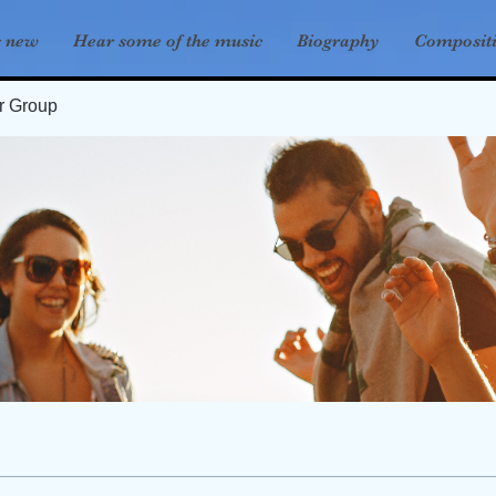
s new
Hear some of the music
Biography
Composit
er Group