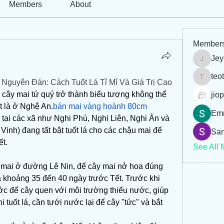
Members
About
Member
Jey
Jeysi3
teo
Nguyên Đán: Cách Tuốt Lá Tỉ Mỉ Và Giá Trị Cao
teotran
cây mai tứ quý trở thành biểu tượng không thể 
jiop
ệt là ở Nghệ An.
bán mai vàng hoành 80cm
Em
ại các xã như Nghi Phú, Nghi Liên, Nghi Ân và 
inh) đang tất bật tuốt lá cho các chậu mai để 
San
ết.
See All 
 mai ở đường Lê Nin, để cây mai nở hoa đúng 
lá khoảng 35 đến 40 ngày trước Tết. Trước khi 
ớc để cây quen với môi trường thiếu nước, giúp 
tuốt lá, cần tưới nước lại để cây "tức" và bắt 