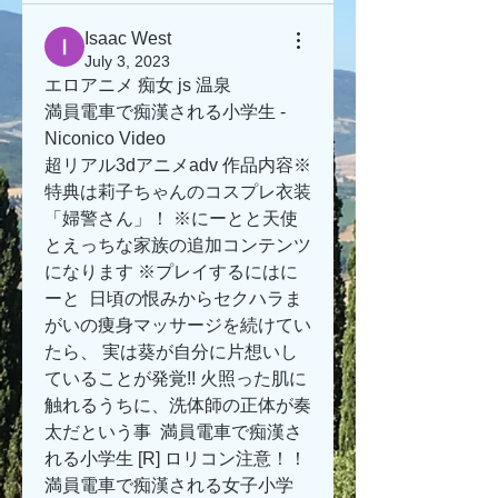
Isaac West
July 3, 2023
エロアニメ 痴女 js 温泉
満員電車で痴漢される小学生 - 
Niconico Video
超リアル3dアニメadv 作品内容※
特典は莉子ちゃんのコスプレ衣装
「婦警さん」！ ※にーとと天使
とえっちな家族の追加コンテンツ
になります ※プレイするにはに
ーと  日頃の恨みからセクハラま
がいの痩身マッサージを続けてい
たら、 実は葵が自分に片想いし
ていることが発覚!! 火照った肌に
触れるうちに、洗体師の正体が奏
太だという事  満員電車で痴漢さ
れる小学生 [R] ロリコン注意！！
満員電車で痴漢される女子小学