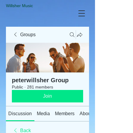
​Willsher Music
Groups
peterwillsher Group
Public
·
281 members
Join
Discussion
Media
Members
About
Back