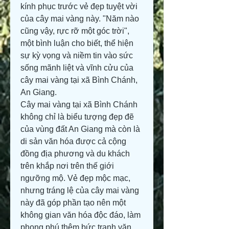
kính phục trước vẻ đẹp tuyệt vời 
của cây mai vàng này. "Năm nào 
cũng vậy, rực rỡ một góc trời", 
một bình luận cho biết, thể hiện 
sự kỳ vọng và niềm tin vào sức 
sống mãnh liệt và vĩnh cửu của 
cây mai vàng tại xã Bình Chánh, 
An Giang.
Cây mai vàng tại xã Bình Chánh 
không chỉ là biểu tượng đẹp đẽ 
của vùng đất An Giang mà còn là 
di sản văn hóa được cả cộng 
đồng địa phương và du khách 
trên khắp nơi trên thế giới 
ngưỡng mộ. Vẻ đẹp mộc mạc, 
nhưng tráng lệ của cây mai vàng 
này đã góp phần tạo nên một 
không gian văn hóa độc đáo, làm 
phong phú thêm bức tranh văn 