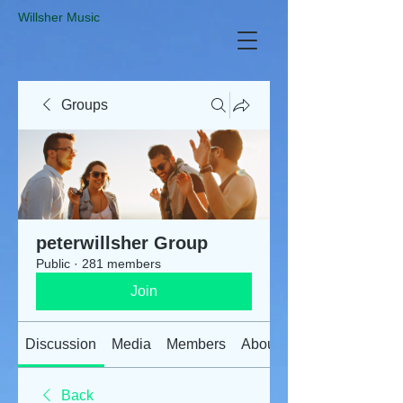
​Willsher Music
Groups
peterwillsher Group
Public
·
281 members
Join
Discussion
Media
Members
About
Back