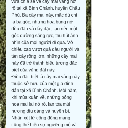
vừa chia sẻ về cây mai vàng nở 
rộ tại xã Bình Chánh, huyện Châu 
Phú. Ba cây mai này, mặc dù chỉ 
là ba gốc, nhưng hoa bung nở 
đều đặn và dày đặc, tạo nên một 
góc đường sáng rực, thu hút ánh 
nhìn của mọi người đi qua. Với 
chiều cao vượt quá đầu người và 
tán cây rộng lớn, những cây mai 
này đã trở thành biểu tượng đặc 
biệt của vùng đất này.
Điều đặc biệt là cây mai vàng này 
thuộc sở hữu của một gia đình 
dân tại xã Bình Chánh. Mỗi năm, 
khi mùa xuân về, những bông 
hoa mai lại nở rộ, lan tỏa mùi 
hương dịu dàng và huyền bí. 
Nhận xét từ cộng đồng mạng 
cũng thể hiện sự ngưỡng mộ và 