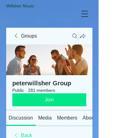
​Willsher Music
Groups
peterwillsher Group
Public
·
281 members
Join
Discussion
Media
Members
About
Back