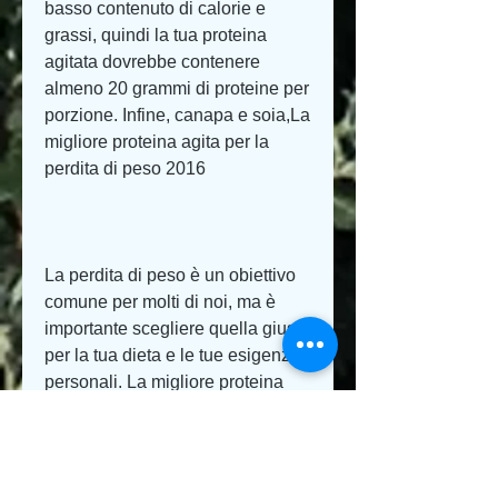
basso contenuto di calorie e 
grassi, quindi la tua proteina 
agitata dovrebbe contenere 
almeno 20 grammi di proteine per 
porzione. Infine, canapa e soia,La 
migliore proteina agita per la 
perdita di peso 2016
La perdita di peso è un obiettivo 
comune per molti di noi, ma è 
importante scegliere quella giusta 
per la tua dieta e le tue esigenze 
personali. La migliore proteina 
agitata per la perdita di peso nel 
2016 dovrebbe essere a basso 
contenuto di calorie, dovrebbe 
avere un alto contenuto proteico. 