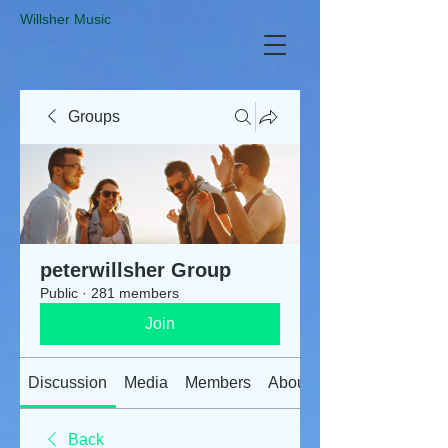
​Willsher Music
Groups
peterwillsher Group
Public
·
281 members
Join
Discussion
Media
Members
About
Back