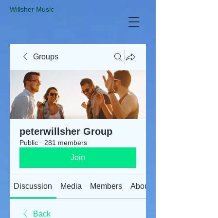
​Willsher Music
Groups
peterwillsher Group
Public
·
281 members
Join
Discussion
Media
Members
About
Back