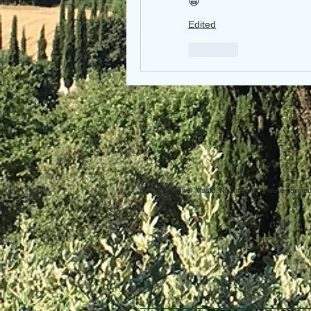
😀
Edited
Like
© 2013 Willsher Music. No musicians were harmed d