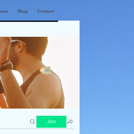
ions
Shop
Contact
Join