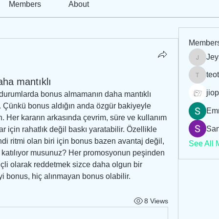
Members
About
Member
Jey
Jeysi3
teo
ha mantıklı
teotran
jiop
ı durumlarda bonus almamanın daha mantıklı 
Çünkü bonus aldığın anda özgür bakiyeyle 
Em
n. Her kararın arkasında çevrim, süre ve kullanım 
San
 için rahatlık değil baskı yaratabilir. Özellikle 
i ritmi olan biri için bonus bazen avantaj değil, 
See All 
una katılıyor musunuz? Her promosyonun peşinden 
inçli olarak reddetmek sizce daha olgun bir 
 bonus, hiç alınmayan bonus olabilir.
8 Views