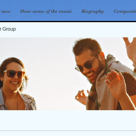
s new
Hear some of the music
Biography
Composit
er Group