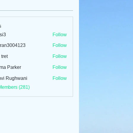
s
si3
Follow
tran3004123
Follow
3004123
 tret
Follow
ma Parker
Follow
vi Rughwani
Follow
Members (281)