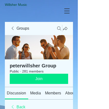
​Willsher Music
Groups
peterwillsher Group
Public
·
281 members
Join
Discussion
Media
Members
About
Back