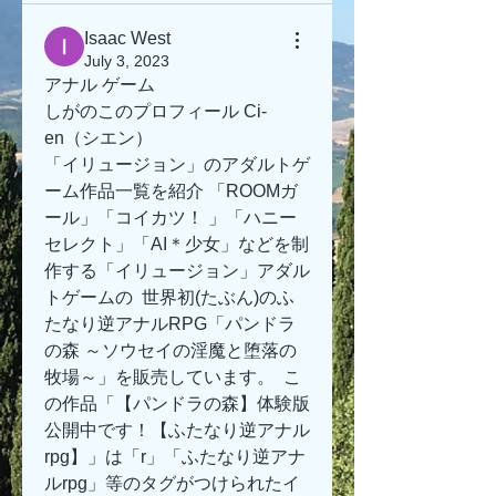
Isaac West
July 3, 2023
アナル ゲーム
しがのこのプロフィール Ci-
en（シエン）
「イリュージョン」のアダルトゲ
ーム作品一覧を紹介 「ROOMガ
ール」「コイカツ！ 」「ハニー
セレクト」「AI＊少女」などを制
作する「イリュージョン」アダル
トゲームの  世界初(たぶん)のふ
たなり逆アナルRPG「パンドラ
の森 ～ソウセイの淫魔と堕落の
牧場～」を販売しています。  こ
の作品「【パンドラの森】体験版
公開中です！【ふたなり逆アナル
rpg】」は「r」「ふたなり逆アナ
ルrpg」等のタグがつけられたイ