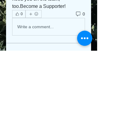
too.Become a Supporter!
0
0
Write a comment...
About
Welcome to the group! You can
connect with other members, ge
...
Read more
Members
Jeysi3
Follow
Jeysi3
teotran3004123
Follow
teotran3004123
jiop tret
Follow