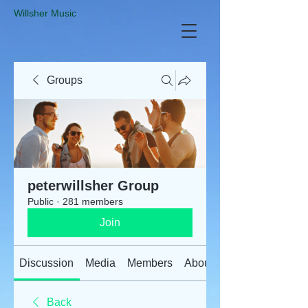
​Willsher Music
Groups
peterwillsher Group
Public
·
281 members
Join
Discussion
Media
Members
About
Back