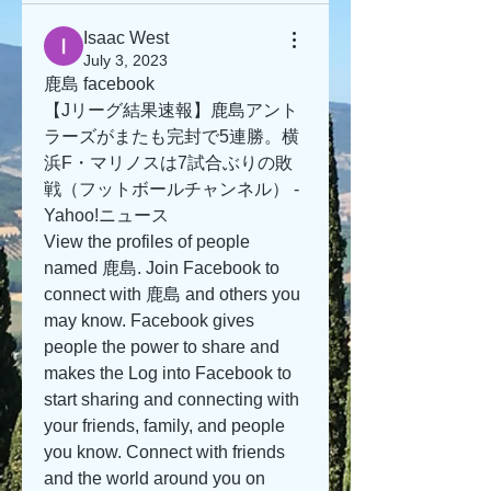
Isaac West
July 3, 2023
鹿島 facebook
【Jリーグ結果速報】鹿島アント
ラーズがまたも完封で5連勝。横
浜F・マリノスは7試合ぶりの敗
戦（フットボールチャンネル） - 
Yahoo!ニュース
View the profiles of people 
named 鹿島. Join Facebook to 
connect with 鹿島 and others you 
may know. Facebook gives 
people the power to share and 
makes the Log into Facebook to 
start sharing and connecting with 
your friends, family, and people 
you know. Connect with friends 
and the world around you on 