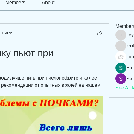
Members
About
Member
ацией
Jey
Jeysi3
teo
teotran
ку пьют при 
jiop
Em
оду лучше пить при пиелонефрите и как ее 
San
 рекомендации от опытных врачей на нашем 
See All 