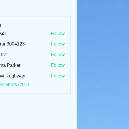
s
si3
Follow
tran3004123
Follow
3004123
 tret
Follow
ma Parker
Follow
vi Rughwani
Follow
Members (281)