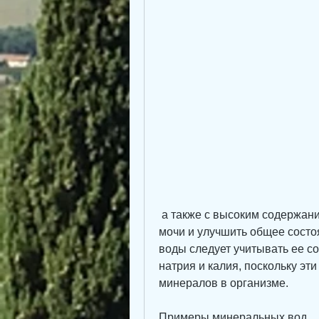
 а также с высоким содержанием магния и кальция., уменьшить кислотность 
мочи и улучшить общее состо
воды следует учитывать ее со
натрия и калия, поскольку эт
минералов в организме.
Примеры минеральных вод