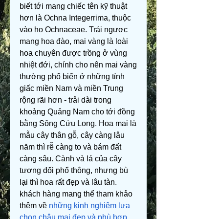
biết tới mang chiếc tên kỹ thuật 
hơn là Ochna Integerrima, thuộc 
vào họ Ochnaceae. Trái ngược 
mang hoa đào, mai vàng là loài 
hoa chuyên được trồng ở vùng 
nhiệt đới, chính cho nên mai vàng 
thường phổ biến ở những tỉnh 
giấc miền Nam và miền Trung 
rộng rãi hơn - trải dài trong 
khoảng Quảng Nam cho tới đồng 
bằng Sông Cửu Long. Hoa mai là 
mẫu cây thân gỗ, cây càng lâu 
năm thì rễ càng to và bám đất 
càng sâu. Cành và lá của cây 
tương đối phổ thông, nhưng bù 
lại thì hoa rất đẹp và lâu tàn. 
khách hàng mang thể tham khảo 
thêm về 
những kinh nghiệm lựa 
chọn chậu mai đẹp và phù hợp
.