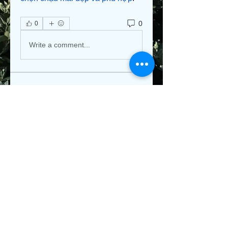
0
0
Write a comment...
About
Welcome to the group! You can
connect with other members, ge
...
Read more
Members
Jeysi3
Follow
Jeysi3
teotran3004123
Follow
teotran3004123
jiop tret
Follow