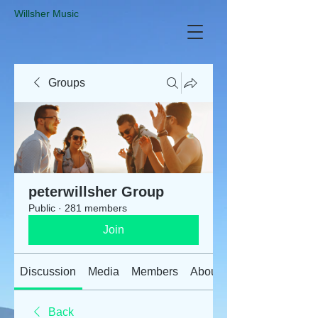
​Willsher Music
Groups
peterwillsher Group
Public
·
281 members
Join
Discussion
Media
Members
About
Back