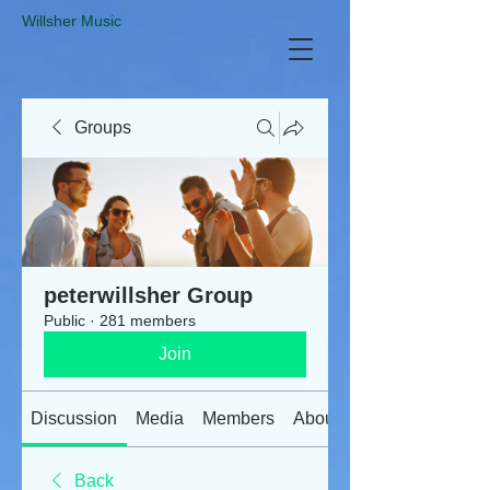
​Willsher Music
Groups
peterwillsher Group
Public
·
281 members
Join
Discussion
Media
Members
About
Back