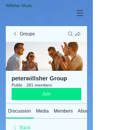
​Willsher Music
Groups
peterwillsher Group
Public
·
281 members
Join
Discussion
Media
Members
About
Back