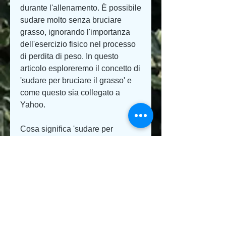
durante l'allenamento. È possibile 
sudare molto senza bruciare 
grasso, ignorando l'importanza 
dell'esercizio fisico nel processo 
di perdita di peso. In questo 
articolo esploreremo il concetto di 
'sudare per bruciare il grasso' e 
come questo sia collegato a 
Yahoo.
Cosa significa 'sudare per 
bruciare il grasso'?
Sudare è una risposta naturale 
del corpo per regolare la 
temperatura corporea durante 
l'esercizio fisico o in presenza di 
temperature elevate. Molti 
credono erroneamente che 