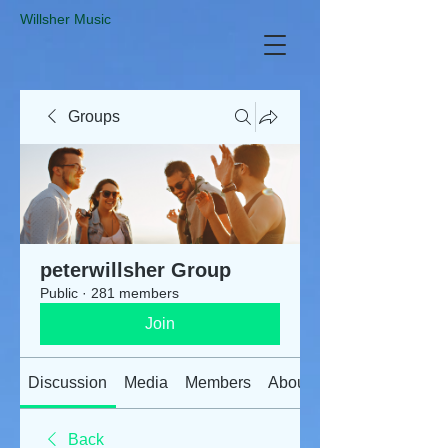
​Willsher Music
Groups
peterwillsher Group
Public
·
281 members
Join
Discussion
Media
Members
About
Back