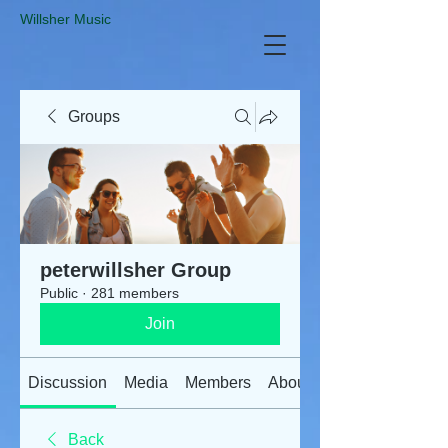
​Willsher Music
Groups
peterwillsher Group
Public
·
281 members
Join
Discussion
Media
Members
About
Back