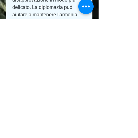
delicato. La diplomazia può 
aiutare a mantenere l'armonia 
nelle relazioni personali e 
professionali.
4. L'importanza del contesto
Nella comunicazione sottile, una 
persona potrebbe fare riferimento 
a una situazione simile per 
comunicare il proprio punto di 
vista senza doverlo esprimere 
apertamente. Le allusioni sono un 
modo comune per comunicare in 
modo sottile nella cultura bangla.
3. L'arte della diplomazia
La diplomazia è un'abilità molto 
apprezzata nella cultura bangla. 