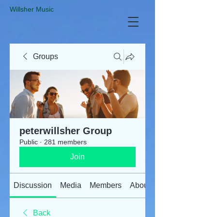
​Willsher Music
Groups
peterwillsher Group
Public
·
281 members
Join
Discussion
Media
Members
About
Back