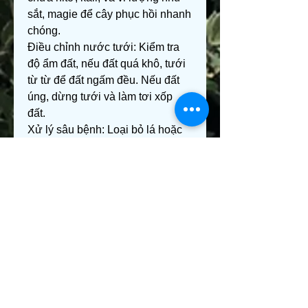
sắt, magie để cây phục hồi nhanh 
chóng.
Điều chỉnh nước tưới: Kiểm tra 
độ ẩm đất, nếu đất quá khô, tưới 
từ từ để đất ngấm đều. Nếu đất 
úng, dừng tưới và làm tơi xốp 
đất.
Xử lý sâu bệnh: Loại bỏ lá hoặc 
cành bị nhiễm bệnh. Sử dụng 
thuốc trị nấm, sâu phù hợp để 
ngăn bệnh lây lan.
Cải tạo đất trồng: Trộn thêm phân 
hữu cơ, tro trấu, hoặc thay đất 
mới để tăng độ tơi xốp và dinh 
dưỡng cho cây.
Kết luận
Mai vàng không chỉ là biểu tượng 
của ngày Tết mà còn mang đến 