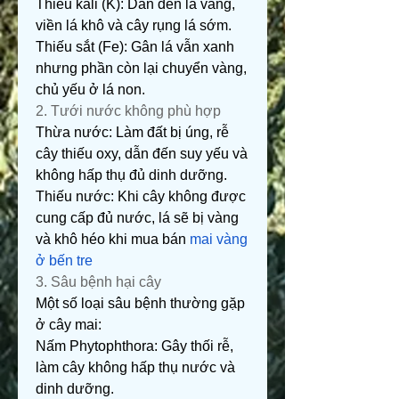
Thiếu kali (K): Dẫn đến lá vàng, 
viền lá khô và cây rụng lá sớm.
Thiếu sắt (Fe): Gân lá vẫn xanh 
nhưng phần còn lại chuyển vàng, 
chủ yếu ở lá non.
2. Tưới nước không phù hợp
Thừa nước: Làm đất bị úng, rễ 
cây thiếu oxy, dẫn đến suy yếu và 
không hấp thụ đủ dinh dưỡng.
Thiếu nước: Khi cây không được 
cung cấp đủ nước, lá sẽ bị vàng 
và khô héo khi mua bán 
mai vàng 
ở bến tre
3. Sâu bệnh hại cây
Một số loại sâu bệnh thường gặp 
ở cây mai:
Nấm Phytophthora: Gây thối rễ, 
làm cây không hấp thụ nước và 
dinh dưỡng.