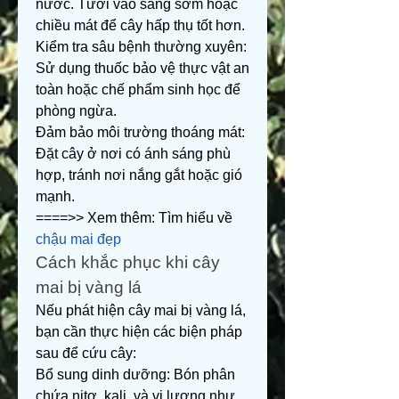
nước. Tưới vào sáng sớm hoặc 
chiều mát để cây hấp thụ tốt hơn.
Kiểm tra sâu bệnh thường xuyên: 
Sử dụng thuốc bảo vệ thực vật an 
toàn hoặc chế phẩm sinh học để 
phòng ngừa.
Đảm bảo môi trường thoáng mát: 
Đặt cây ở nơi có ánh sáng phù 
hợp, tránh nơi nắng gắt hoặc gió 
mạnh.
====>> Xem thêm: Tìm hiểu về 
chậu mai đẹp
Cách khắc phục khi cây 
mai bị vàng lá
Nếu phát hiện cây mai bị vàng lá, 
bạn cần thực hiện các biện pháp 
sau để cứu cây:
Bổ sung dinh dưỡng: Bón phân 
chứa nitơ, kali, và vi lượng như 