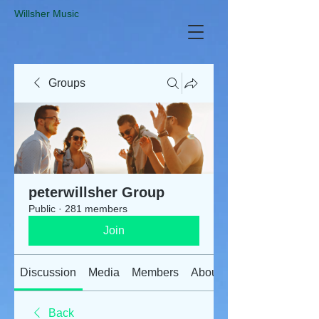
​Willsher Music
Groups
peterwillsher Group
Public
·
281 members
Join
Discussion
Media
Members
About
Back